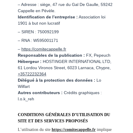
– Adresse : siège, 47 rue du Gal De Gaulle, 59242 
Cappelle en Pévèle.
Identification de l’entreprise :
 Association loi 
1901 à but non lucratif
– SIREN : 750092199
– RNA : W595001171
– 
https://comitecappelle.fr
Responsables de la publication : 
FX,
Pepeuch 
Hébergeur : 
HOSTINGER INTERNATIONAL LTD, 
61 Lordou Vironos Street, 6023 Larnaca, Chypre, 
+35722232364
Délégué à la protection des données : 
Lo 
Wilfart 
Autres contributeurs :
 Crédits graphiques : 
l.o.k_reh
CONDITIONS GÉNÉRALES D’UTILISATION DU 
SITE ET DES SERVICES PROPOSÉS
L’utilisation du site 
https://comitecappelle.fr
 implique 